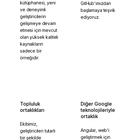
kütüphanesi, yeni
GitHub'ımızdan
ve deneyimli
başlamaya teşvik
geliştiricilerin
ediyoruz.
gelişmeye devam
etmesi için mevcut
olan yüksek kaliteli
kaynakların
sadece bir
örneğidir.
DevLibrary'ye göz
Angular'a katkıda
atın
bulunun
Topluluk
Diğer Google
ortaklıkları
teknolojileriyle
ortaklık
Ekibimiz,
Angular, web'i
geliştiricileri tutarlı
geliştirmek için
bir şekilde