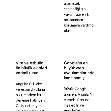
arası istek
sahteciliği gibi
yaygın güvenlik
açıklarından
korumaya yardımcı
olur.
Uluslararasılaştırma
Güvenlik
Vite ve esbuild
Google'ın en
ile büyük ekipleri
büyük web
verimli tutun
uygulamalarında
kanıtlanmış
Angular CLI, Vite
Büyük Google
ve esbuild kullanan
ürünleri, Angular'ın
hızlı, modern bir
mimarisi üzerine
derleme hattı içerir.
inşa edilir ve
Geliştiriciler, yüz
Angular'ın