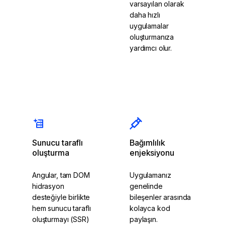
varsayılan olarak
daha hızlı
uygulamalar
oluşturmanıza
yardımcı olur.
Bileşenlerle
Angular Signals'ı
başlayın
keşfedin
Sunucu taraflı
Bağımlılık
oluşturma
enjeksiyonu
Angular, tam DOM
Uygulamanız
hidrasyon
genelinde
desteğiyle birlikte
bileşenler arasında
hem sunucu taraflı
kolayca kod
oluşturmayı (SSR)
paylaşın.