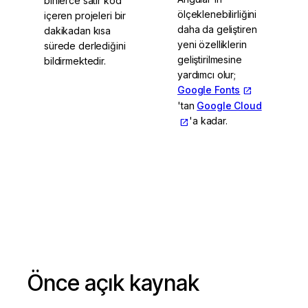
binlerce satır kod
ölçeklenebilirliğini
içeren projeleri bir
daha da geliştiren
dakikadan kısa
yeni özelliklerin
sürede derlediğini
geliştirilmesine
bildirmektedir.
yardımcı olur;
Google Fonts
'tan
Google Cloud
'a kadar.
Vite and esbuild
Önce açık kaynak