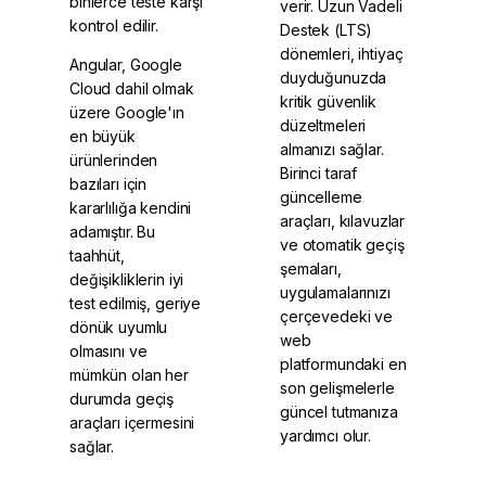
binlerce teste karşı
verir. Uzun Vadeli
kontrol edilir.
Destek (LTS)
dönemleri, ihtiyaç
Angular, Google
duyduğunuzda
Cloud dahil olmak
kritik güvenlik
üzere Google'ın
düzeltmeleri
en büyük
almanızı sağlar.
ürünlerinden
Birinci taraf
bazıları için
güncelleme
kararlılığa kendini
araçları, kılavuzlar
adamıştır. Bu
ve otomatik geçiş
taahhüt,
şemaları,
değişikliklerin iyi
uygulamalarınızı
test edilmiş, geriye
çerçevedeki ve
dönük uyumlu
web
olmasını ve
platformundaki en
mümkün olan her
son gelişmelerle
durumda geçiş
güncel tutmanıza
araçları içermesini
yardımcı olur.
sağlar.