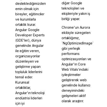
diğer Google
desteklediğimizden
teknolojileri ve
emin olmak için
ekipleriyle yakın iş
bireyler, eğitimciler
birliği yapar.
ve kurumlarla
ortaklık kurar.
Chrome'un Aurora
Angular Google
ekibiyle süregelen
Developer Experts
ortaklığımız,
(GDE'ler), dünya
`NgOptimizedImage`
genelinde Angular
gibi yerleşik
ile eğitim veren,
performans
organizasyonlar
optimizasyonları ve
düzenleyen ve
Angular'ın Core
geliştirme yapan
Web Vitals'ındaki
topluluk liderlerini
iyileştirmeler
temsil eder.
geliştirerek web
Kurumsal
genelinde kullanıcı
ortaklıklar,
deneyimindeki
Angular'ın teknoloji
gelişmeleri aktif
endüstrisi liderleri
olarak araştırır.
için iyi