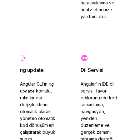
hata ayıklama ve
analiz etmenize
yardımcı olur.
Angular CLI
Angular DevTools
ng update
Dil Servisi
Angular CLI'ın
ng
Angular'ın IDE dil
update
komutu,
servisi, favori
rutin kırılma
editörünüzde kod
değişikliklerini
tamamlama,
otomatik olarak
navigasyon,
yöneten otomatik
yeniden
kod dönüşümleri
düzenleme ve
çalıştırarak büyük
gerçek zamanlı
sürüm
tanılama desteği