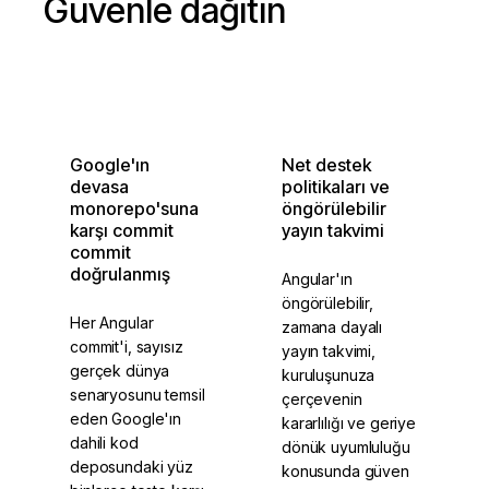
Güvenle dağıtın
Google'ın
Net destek
devasa
politikaları ve
monorepo'suna
öngörülebilir
karşı commit
yayın takvimi
commit
doğrulanmış
Angular'ın
öngörülebilir,
Her Angular
zamana dayalı
commit'i, sayısız
yayın takvimi,
gerçek dünya
kuruluşunuza
senaryosunu temsil
çerçevenin
eden Google'ın
kararlılığı ve geriye
dahili kod
dönük uyumluluğu
deposundaki yüz
konusunda güven