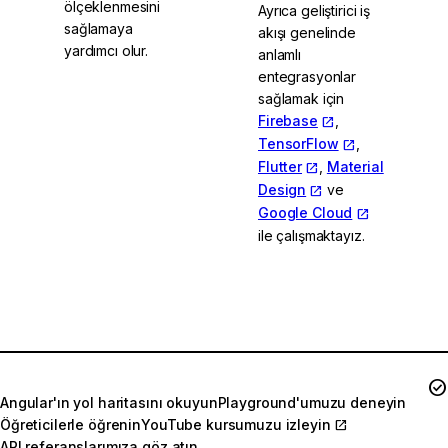
ölçeklenmesini
Ayrıca geliştirici iş
sağlamaya
akışı genelinde
yardımcı olur.
anlamlı
entegrasyonlar
sağlamak için
Firebase
,
TensorFlow
,
Flutter
,
Material
Design
ve
Google Cloud
ile çalışmaktayız.
Angular GDE'lerle
tanışın
Momentum'a katılın!
Angular'ın yol haritasını okuyun
Playground'umuzu deneyin
Öğreticilerle öğrenin
YouTube kursumuzu izleyin
API referanslarımıza göz atın