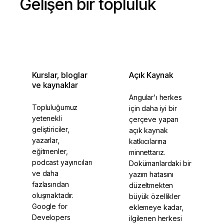
Gelişen bir topluluk
Kurslar, bloglar
Açık Kaynak
ve kaynaklar
Angular'ı herkes
Topluluğumuz
için daha iyi bir
yetenekli
çerçeve yapan
geliştiriciler,
açık kaynak
yazarlar,
katkıcılarına
eğitmenler,
minnettarız.
podcast yayıncıları
Dokümanlardaki bir
ve daha
yazım hatasını
fazlasından
düzeltmekten
oluşmaktadır.
büyük özellikler
Google for
eklemeye kadar,
Developers
ilgilenen herkesi