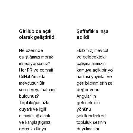
GitHub'da açık
Şeffaflıkla inşa
olarak geliştirildi
edildi
Ne üzerinde
Ekibimiz, mevcut
çalıştığımızı merak
ve gelecekteki
mı ediyorsunuz?
çalışmalarımızın
Her PR ve commit
kamuya açık bir yol
GitHub'ımızda
haritası yayınlar ve
mevcuttur. Bir
geri bildirimlerinize
sorun veya hata mı
değer verir.
buldunuz?
Angular'ın
Topluluğumuzla
gelecekteki
duyarlı ve ilgili
yönünü
olmayı sağlamak
şekillendirirken
ve karşılaştığınız
topluluk sesinin
gerçek dünya
duyulmasını