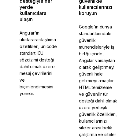
desteğiyle her
güvenlikle
yerde
kullanıcılarınızı
kullanıcılara
koruyun
ulaşın
Google'ın dünya
Angular'ın
standartlarındaki
uluslararasılaştırma
güvenlik
özellikleri, unicode
mühendisleriyle iş
standart ICU
birliği içinde,
sözdizimi desteği
Angular varsayılan
dahil olmak üzere
olarak geliştirmeyi
mesaj çevirilerini
güvenli hale
ve
getirmeyi amaçlar.
biçimlendirmesini
HTML temizleme
yönetir.
ve güvenilir tür
desteği dahil olmak
üzere yerleşik
güvenlik özellikleri,
kullanıcılarınızı
siteler arası betik
çalıştırma ve siteler