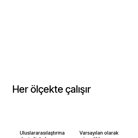
Google'ın
monorepo'su
hakkında bilgi
Versiyonlama ve
edinin
yayınlama
Her ölçekte çalışır
Uluslararasılaştırma
Varsayılan olarak