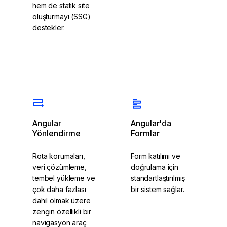
hem de statik site
oluşturmayı (SSG)
destekler.
Bağımlılık
SSR hakkında
Enjeksiyonunu
okuyun
keşfedin
Angular
Angular'da
Yönlendirme
Formlar
Rota korumaları,
Form katılımı ve
veri çözümleme,
doğrulama için
tembel yükleme ve
standartlaştırılmış
çok daha fazlası
bir sistem sağlar.
dahil olmak üzere
zengin özellikli bir
navigasyon araç