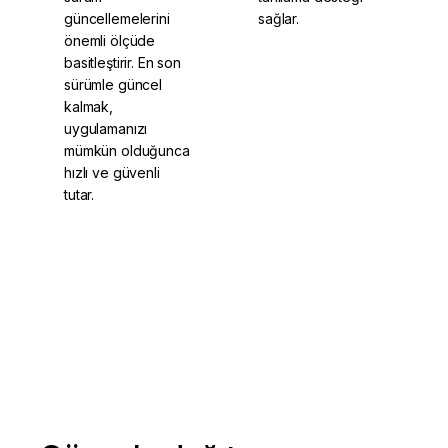
güncellemelerini
sağlar.
önemli ölçüde
basitleştirir. En son
sürümle güncel
kalmak,
uygulamanızı
mümkün olduğunca
hızlı ve güvenli
tutar.
ng update
Dil Servisi