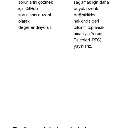
sorunlarını çözmek
sağlamak için daha
için GitHub
büyük özellik
sorunlarını düzenli
değişiklikleri
olarak
hakkında geri
değerlendiriyoruz.
bildirim toplamak
amacıyla Yorum
Talepleri (RFC)
yayınlarız.
GitHub'ımıza
Kamuya açık yol
yıldız verin
haritamızı okuyun