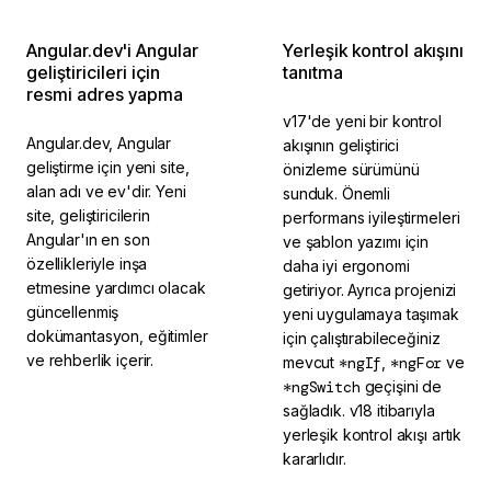
Angular.dev'i Angular
Yerleşik kontrol akışını
geliştiricileri için
tanıtma
resmi adres yapma
v17'de yeni bir kontrol
Angular.dev, Angular
akışının geliştirici
geliştirme için yeni site,
önizleme sürümünü
alan adı ve ev'dir. Yeni
sunduk. Önemli
site, geliştiricilerin
performans iyileştirmeleri
Angular'ın en son
ve şablon yazımı için
özellikleriyle inşa
daha iyi ergonomi
etmesine yardımcı olacak
getiriyor. Ayrıca projenizi
güncellenmiş
yeni uygulamaya taşımak
dokümantasyon, eğitimler
için çalıştırabileceğiniz
ve rehberlik içerir.
mevcut
*ngIf
,
*ngFor
ve
*ngSwitch
geçişini de
sağladık. v18 itibarıyla
yerleşik kontrol akışı artık
kararlıdır.