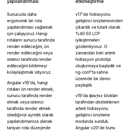
yapılandırması
etkinleştirme
Sunucuda daha
v17'de hidrasyonu
ergonomik bir rota
geliştirici önizlemesinden
yapılandırması sağlamak
çıkardık ve tutarlı olarak
için çalışıyoruz. Hangi
%40-50 LCP
rotaların sunucu tarafında
iyileştirmeleri
render edileceğini, ön
gözlemliyoruz. O
render edileceğini veya
zamandan beri artımlı
istemci tarafında render
hidrasyon prototipi
edileceğini bildirmeyi
oluşturmaya başladık ve
kolaylaştırmak istiyoruz.
ng-conf'ta sahne
üzerinde bir demo
Angular v19'da, hangi
paylaştık.
rotaları ön render etmek,
sunucu tarafında render
v19'da
@defer
blokları
etmek veya istemci
tarafından desteklenen
tarafında render etmek
artımlı hidrasyonu
istediğinizi ayrıntılı olarak
geliştirici önizleme
yapılandırmanıza olanak
modunda sunduk.
tanıyan rota düzeyinde
Angular v20'de bunu