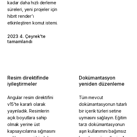
kadar daha hızlı derleme
süreleri, yeni projeler için
hibrit render'ı
etkinleştiren komut istemi.
2023 4. Çeyrek'te
2023 1. Çeyrek'te
tamamlandı
tamamlandı
Resim direktifinde
Dokümantasyon
iyileştirmeler
yeniden düzenleme
Angular resim direktifini
Tüm mevcut
v15'te kararlı olarak
dokümantasyonun tutarlı
yayınladık. Resimlerin
bir içerik türleri setine
açık boyutlara sahip
uymasını sağlayın. Eğitim
olmak yerine üst
tarzı dokümantasyonun
kapsayıcılarına sığmasını
aşırı kullanımını bağımsız