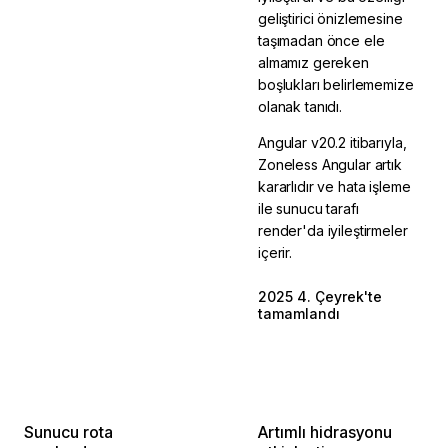
geliştirici önizlemesine
taşımadan önce ele
almamız gereken
boşlukları belirlememize
olanak tanıdı.
Angular v20.2 itibarıyla,
Zoneless Angular artık
kararlıdır ve hata işleme
ile sunucu tarafı
render'da iyileştirmeler
içerir.
2025 4. Çeyrek'te
2025'te tamamlandı
tamamlandı
Sunucu rota
Artımlı hidrasyonu