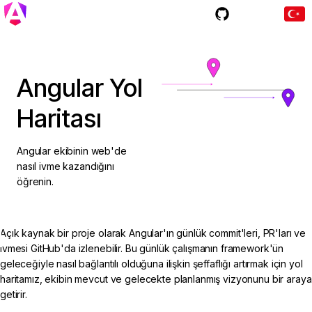
Katkıda Bulun
Angular Yol
r
Haritası
Angular ekibinin web'de
nasıl ivme kazandığını
öğrenin.
Açık kaynak bir proje olarak Angular'ın günlük commit'leri, PR'ları ve
ivmesi GitHub'da izlenebilir. Bu günlük çalışmanın framework'ün
geleceğiyle nasıl bağlantılı olduğuna ilişkin şeffaflığı artırmak için yol
haritamız, ekibin mevcut ve gelecekte planlanmış vizyonunu bir araya
getirir.