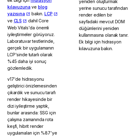
ek bilgi için
hidrasyon
yeniden oluşturmak
kılavuzuna
ve
blog
yerine sunucu tarafından
yazısına
bakın.
LCP
render edilen bir
ve
CLS
dahil Core
sayfadaki mevcut DOM
Web Vitals'da önemli
düğümlerini yeniden
iyileştirmeler görüyoruz.
kullanmasına olanak tanır.
Laboratuvar testlerinde,
Ek bilgi için hidrasyon
gerçek bir uygulamanın
kılavuzuna bakın.
LCP'sinde tutarlı olarak
%45 daha iyi sonuç
gözlemledik.
v17'de hidrasyonu
geliştirici önizlemesinden
çıkardık ve sunucu tarafı
render hikayesinde bir
dizi iyileştirme yaptık,
bunlar arasında: SSG için
çalışma zamanında rota
keşfi, hibrit render
uygulamaları için %87'ye