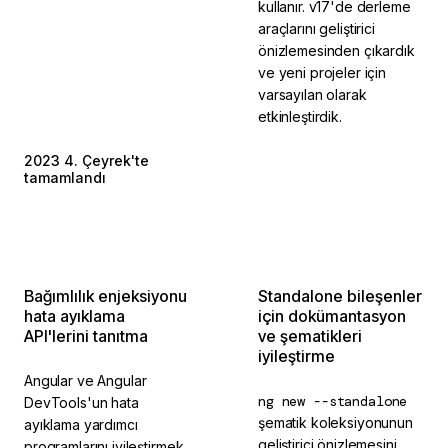
kullanır. v17'de derleme
araçlarını geliştirici
önizlemesinden çıkardık
ve yeni projeler için
varsayılan olarak
etkinleştirdik.
2023 4. Çeyrek'te
2023 4. Çeyrek'te
tamamlandı
tamamlandı
Bağımlılık enjeksiyonu
Standalone bileşenler
hata ayıklama
için dokümantasyon
API'lerini tanıtma
ve şematikleri
iyileştirme
Angular ve Angular
ng new --standalone
DevTools'un hata
şematik koleksiyonunun
ayıklama yardımcı
geliştirici önizlemesini
programlarını iyileştirmek