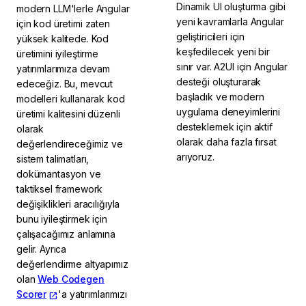
Dinamik UI oluşturma gibi
modern LLM'lerle Angular
yeni kavramlarla Angular
için kod üretimi zaten
geliştiricileri için
yüksek kalitede. Kod
keşfedilecek yeni bir
üretimini iyileştirme
sınır var. A2UI için Angular
yatırımlarımıza devam
desteği oluşturarak
edeceğiz. Bu, mevcut
başladık ve modern
modelleri kullanarak kod
uygulama deneyimlerini
üretimi kalitesini düzenli
desteklemek için aktif
olarak
olarak daha fazla fırsat
değerlendireceğimiz ve
arıyoruz.
sistem talimatları,
dokümantasyon ve
taktiksel framework
değişiklikleri aracılığıyla
bunu iyileştirmek için
çalışacağımız anlamına
gelir. Ayrıca
değerlendirme altyapımız
olan
Web Codegen
Scorer
'a yatırımlarımızı