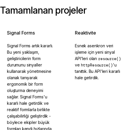
Tamamlanan projeler
Signal Forms
Reaktivite
Signal Forms artık kararlı.
Esnek asenkron veri
Bu yeni yaklaşım,
işleme için yeni sinyal
geliştiricilerin form
API'leri olan
resource()
durumunu sinyaller
ve
httpResource()
'u
kullanarak yönetmesine
tanıttık. Bu API'leri kararlı
olanak tanıyarak
hale getirdik.
ergonomik bir form
oluşturma deneyimi
sağlar. Signal Forms'u
kararlı hale getirdik ve
reaktif formlarla birlikte
çalışabilirliği geliştirdik -
böylece ekipler büyük
formları kendi hızlarında