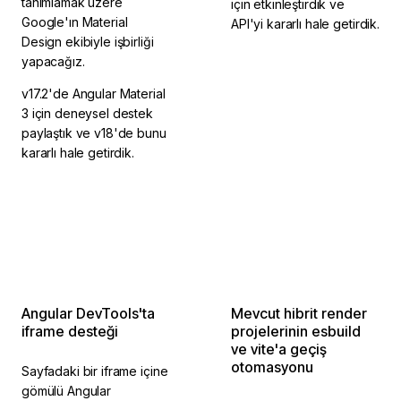
tanımlamak üzere
için etkinleştirdik ve
Google'ın Material
API'yi kararlı hale getirdik.
Design ekibiyle işbirliği
yapacağız.
v17.2'de Angular Material
3 için deneysel destek
paylaştık ve v18'de bunu
kararlı hale getirdik.
2024 2. Çeyrek'te
2024 2. Çeyrek'te
tamamlandı
tamamlandı
Angular DevTools'ta
Mevcut hibrit render
iframe desteği
projelerinin esbuild
ve vite'a geçiş
otomasyonu
Sayfadaki bir iframe içine
gömülü Angular