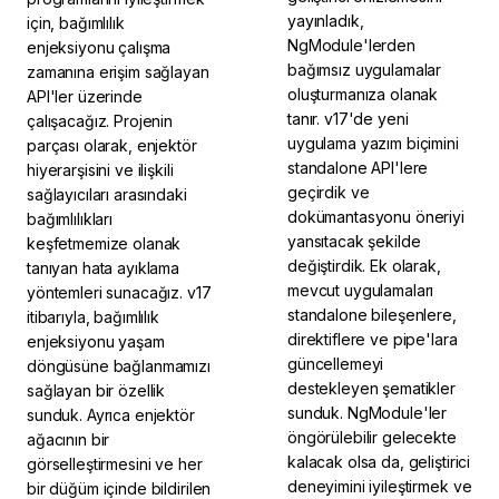
yayınladık,
için, bağımlılık
NgModule'lerden
enjeksiyonu çalışma
bağımsız uygulamalar
zamanına erişim sağlayan
oluşturmanıza olanak
API'ler üzerinde
tanır. v17'de yeni
çalışacağız. Projenin
uygulama yazım biçimini
parçası olarak, enjektör
standalone API'lere
hiyerarşisini ve ilişkili
geçirdik ve
sağlayıcıları arasındaki
dokümantasyonu öneriyi
bağımlılıkları
yansıtacak şekilde
keşfetmemize olanak
değiştirdik. Ek olarak,
tanıyan hata ayıklama
mevcut uygulamaları
yöntemleri sunacağız. v17
standalone bileşenlere,
itibarıyla, bağımlılık
direktiflere ve pipe'lara
enjeksiyonu yaşam
güncellemeyi
döngüsüne bağlanmamızı
destekleyen şematikler
sağlayan bir özellik
sunduk. NgModule'ler
sunduk. Ayrıca enjektör
öngörülebilir gelecekte
ağacının bir
kalacak olsa da, geliştirici
görselleştirmesini ve her
deneyimini iyileştirmek ve
bir düğüm içinde bildirilen