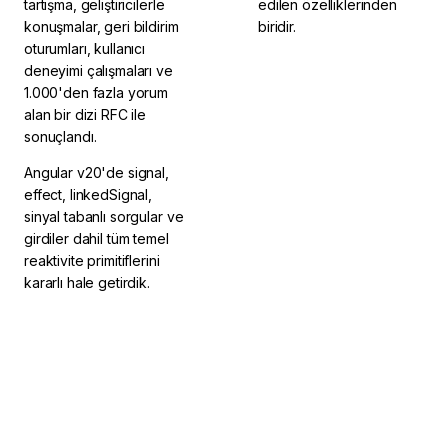
tartışma, geliştiricilerle
edilen özelliklerinden
konuşmalar, geri bildirim
biridir.
oturumları, kullanıcı
deneyimi çalışmaları ve
1.000'den fazla yorum
alan bir dizi RFC ile
sonuçlandı.
Angular v20'de signal,
effect, linkedSignal,
sinyal tabanlı sorgular ve
girdiler dahil tüm temel
reaktivite primitiflerini
kararlı hale getirdik.
2025 2. Çeyrek'te
2024 2. Çeyrek'te
tamamlandı
tamamlandı