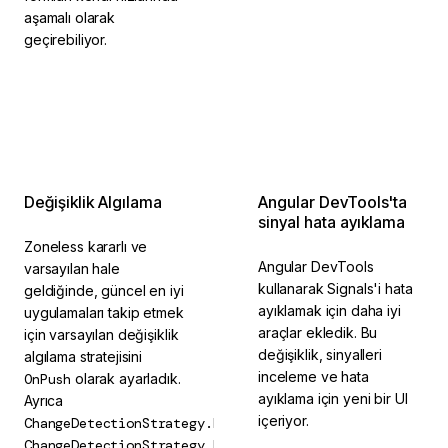
aşamalı olarak
geçirebiliyor.
2026'da tamamlandı
2026'da tamamlandı
Değişiklik Algılama
Angular DevTools'ta
sinyal hata ayıklama
Zoneless kararlı ve
Angular DevTools
varsayılan hale
kullanarak Signals'i hata
geldiğinde, güncel en iyi
ayıklamak için daha iyi
uygulamaları takip etmek
araçlar ekledik. Bu
için varsayılan değişiklik
değişiklik, sinyalleri
algılama stratejisini
inceleme ve hata
OnPush
olarak ayarladık.
ayıklama için yeni bir UI
Ayrıca
içeriyor.
ChangeDetectionStrategy.Default
'u
ChangeDetectionStrategy.Eager