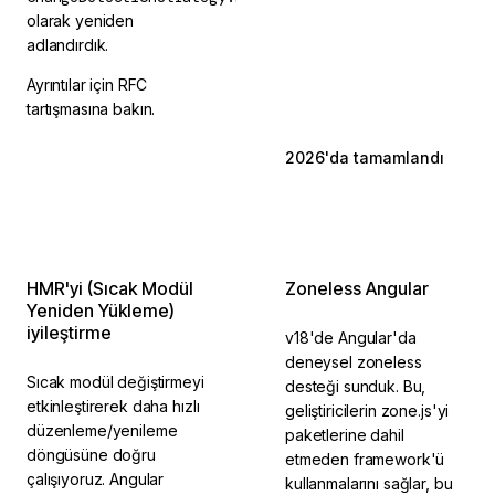
olarak yeniden
adlandırdık.
Ayrıntılar için RFC
tartışmasına bakın.
2026'da tamamlandı
2026'da tamamlandı
HMR'yi (Sıcak Modül
Zoneless Angular
Yeniden Yükleme)
iyileştirme
v18'de Angular'da
deneysel zoneless
Sıcak modül değiştirmeyi
desteği sunduk. Bu,
etkinleştirerek daha hızlı
geliştiricilerin zone.js'yi
düzenleme/yenileme
paketlerine dahil
döngüsüne doğru
etmeden framework'ü
çalışıyoruz. Angular
kullanmalarını sağlar, bu