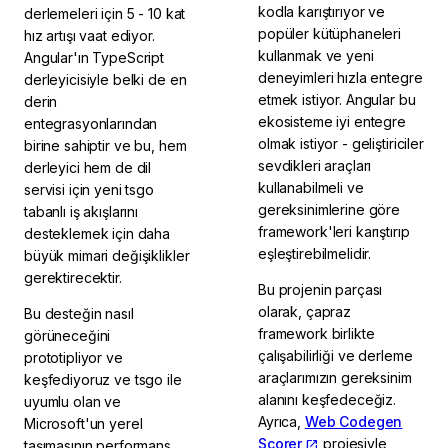
kodla karıştırıyor ve
derlemeleri için 5 - 10 kat
popüler kütüphaneleri
hız artışı vaat ediyor.
kullanmak ve yeni
Angular'ın TypeScript
deneyimleri hızla entegre
derleyicisiyle belki de en
etmek istiyor. Angular bu
derin
ekosisteme iyi entegre
entegrasyonlarından
olmak istiyor - geliştiriciler
birine sahiptir ve bu, hem
sevdikleri araçları
derleyici hem de dil
kullanabilmeli ve
servisi için yeni tsgo
gereksinimlerine göre
tabanlı iş akışlarını
framework'leri karıştırıp
desteklemek için daha
eşleştirebilmelidir.
büyük mimari değişiklikler
gerektirecektir.
Bu projenin parçası
olarak, çapraz
Bu desteğin nasıl
framework birlikte
görüneceğini
çalışabilirliği ve derleme
prototipliyor ve
araçlarımızın gereksinim
keşfediyoruz ve tsgo ile
alanını keşfedeceğiz.
uyumlu olan ve
Ayrıca,
Web Codegen
Microsoft'un yerel
Scorer
projesiyle
taşımasının performans