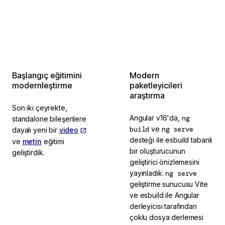
2024 2. Çeyrek'te
2024 2. Çeyrek'te
tamamlandı
tamamlandı
Başlangıç eğitimini
Modern
modernleştirme
paketleyicileri
araştırma
Son iki çeyrekte,
Angular v16'da,
ng
standalone bileşenlere
build
ve
ng serve
dayalı yeni bir
video
desteği ile esbuild tabanlı
ve
metin
eğitimi
bir oluşturucunun
geliştirdik.
geliştirici önizlemesini
yayınladık.
ng serve
geliştirme sunucusu Vite
ve esbuild ile Angular
derleyicisi tarafından
çoklu dosya derlemesi