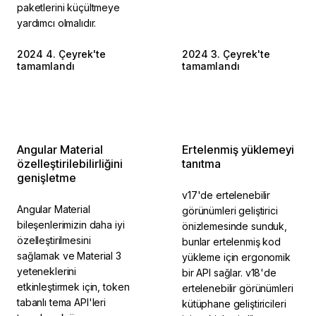
paketlerini küçültmeye
yardımcı olmalıdır.
2024 4. Çeyrek'te
2024 3. Çeyrek'te
tamamlandı
tamamlandı
Angular Material
Ertelenmiş yüklemeyi
özelleştirilebilirliğini
tanıtma
genişletme
v17'de ertelenebilir
Angular Material
görünümleri geliştirici
bileşenlerimizin daha iyi
önizlemesinde sunduk,
özelleştirilmesini
bunlar ertelenmiş kod
sağlamak ve Material 3
yükleme için ergonomik
yeteneklerini
bir API sağlar. v18'de
etkinleştirmek için, token
ertelenebilir görünümleri
tabanlı tema API'leri
kütüphane geliştiricileri