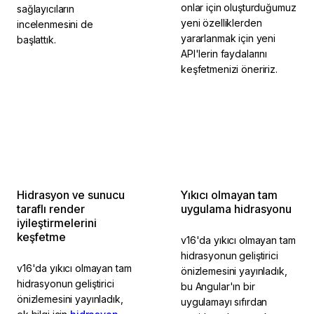
onlar için oluşturduğumuz
sağlayıcıların
yeni özelliklerden
incelenmesini de
yararlanmak için yeni
başlattık.
API'lerin faydalarını
keşfetmenizi öneririz.
2023 4. Çeyrek'te
2023 4. Çeyrek'te
tamamlandı
tamamlandı
Hidrasyon ve sunucu
Yıkıcı olmayan tam
taraflı render
uygulama hidrasyonu
iyileştirmelerini
keşfetme
v16'da yıkıcı olmayan tam
hidrasyonun geliştirici
v16'da yıkıcı olmayan tam
önizlemesini yayınladık,
hidrasyonun geliştirici
bu Angular'ın bir
önizlemesini yayınladık,
uygulamayı sıfırdan