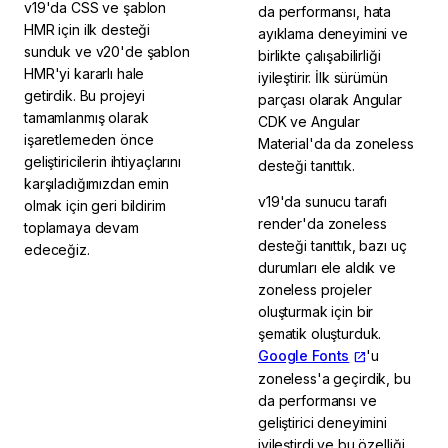
v19'da CSS ve şablon
da performansı, hata
HMR için ilk desteği
ayıklama deneyimini ve
sunduk ve v20'de şablon
birlikte çalışabilirliği
HMR'yi kararlı hale
iyileştirir. İlk sürümün
getirdik. Bu projeyi
parçası olarak Angular
tamamlanmış olarak
CDK ve Angular
işaretlemeden önce
Material'da da zoneless
geliştiricilerin ihtiyaçlarını
desteği tanıttık.
karşıladığımızdan emin
v19'da sunucu tarafı
olmak için geri bildirim
render'da zoneless
toplamaya devam
desteği tanıttık, bazı uç
edeceğiz.
durumları ele aldık ve
zoneless projeler
oluşturmak için bir
şematik oluşturduk.
Google Fonts
'u
zoneless'a geçirdik, bu
da performansı ve
geliştirici deneyimini
iyileştirdi ve bu özelliği