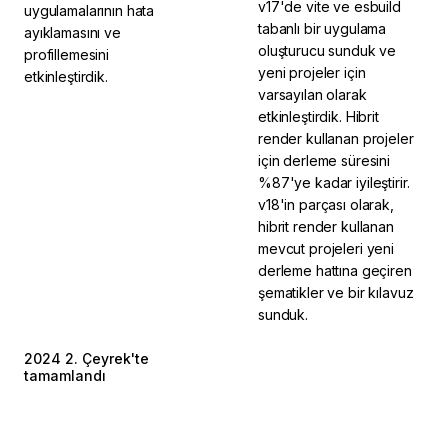
v17'de vite ve esbuild
uygulamalarının hata
tabanlı bir uygulama
ayıklamasını ve
oluşturucu sunduk ve
profillemesini
yeni projeler için
etkinleştirdik.
varsayılan olarak
etkinleştirdik. Hibrit
render kullanan projeler
için derleme süresini
%87'ye kadar iyileştirir.
v18'in parçası olarak,
hibrit render kullanan
mevcut projeleri yeni
derleme hattına geçiren
şematikler ve bir kılavuz
sunduk.
2024 2. Çeyrek'te
2024 2. Çeyrek'te
tamamlandı
tamamlandı