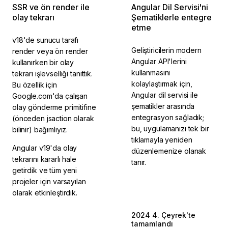
SSR ve ön render ile
Angular Dil Servisi'ni
olay tekrarı
Şematiklerle entegre
etme
v18'de sunucu tarafı
Geliştiricilerin modern
render veya ön render
Angular API'lerini
kullanırken bir olay
kullanmasını
tekrarı işlevselliği tanıttık.
kolaylaştırmak için,
Bu özellik için
Angular dil servisi ile
Google.com'da çalışan
şematikler arasında
olay gönderme primitifine
entegrasyon sağladık;
(önceden jsaction olarak
bu, uygulamanızı tek bir
bilinir) bağımlıyız.
tıklamayla yeniden
Angular v19'da olay
düzenlemenize olanak
tekrarını kararlı hale
tanır.
getirdik ve tüm yeni
projeler için varsayılan
olarak etkinleştirdik.
2024 4. Çeyrek'te
2024 4. Çeyrek'te
tamamlandı
tamamlandı